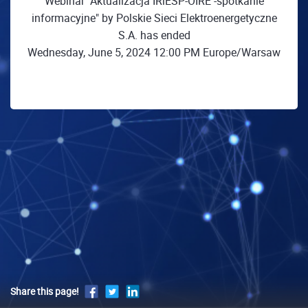
Webinar "Aktualizacja IRiESP-OIRE -spotkanie
informacyjne" by Polskie Sieci Elektroenergetyczne
S.A. has ended
Wednesday, June 5, 2024 12:00 PM Europe/Warsaw
Share this page!